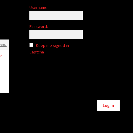
Username:
Password:
5802
Keep me signed in
Captcha
en
Alternative:
Log In