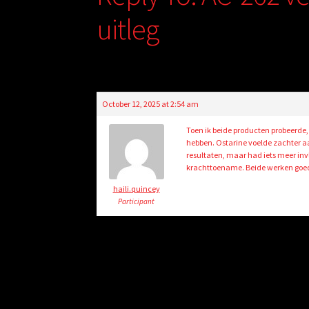
uitleg
October 12, 2025 at 2:54 am
Toen ik beide producten probeerde,
hebben. Ostarine voelde zachter aa
resultaten, maar had iets meer invl
krachttoename. Beide werken goed
haili.quincey
Participant