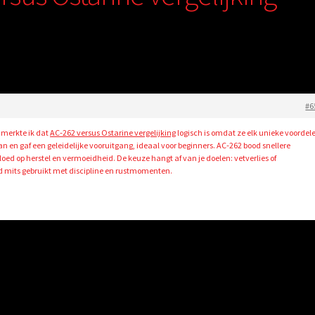
#6
 merkte ik dat
AC‑262 versus Ostarine vergelijking
logisch is omdat ze elk unieke voordel
n en gaf een geleidelijke vooruitgang, ideaal voor beginners. AC‑262 bood snellere
oed op herstel en vermoeidheid. De keuze hangt af van je doelen: vetverlies of
 mits gebruikt met discipline en rustmomenten.