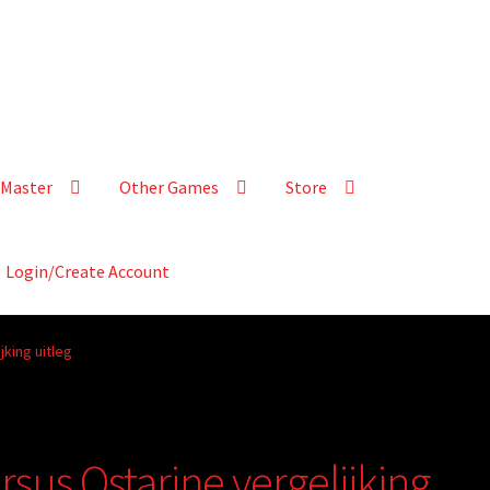
Master
Other Games
Store
Login/Create Account
jking uitleg
rsus Ostarine vergelijking