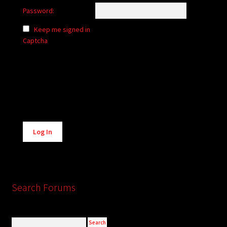
Password:
Keep me signed in
Captcha
Alternative:
Log In
Search Forums