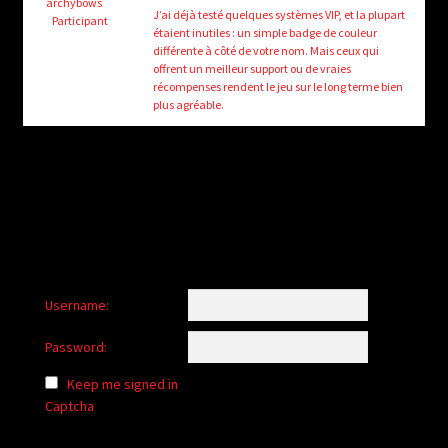
child
archybows
J’ai déjà testé quelques systèmes VIP, et la plupart
Participant
menu
étaient inutiles : un simple badge de couleur
Login/Create Account
différente à côté de votre nom. Mais ceux qui
offrent un meilleur support ou de vraies
récompenses rendent le jeu sur le long terme bien
plus agréable.
Username:
Password:
Keep me signed in
Captcha