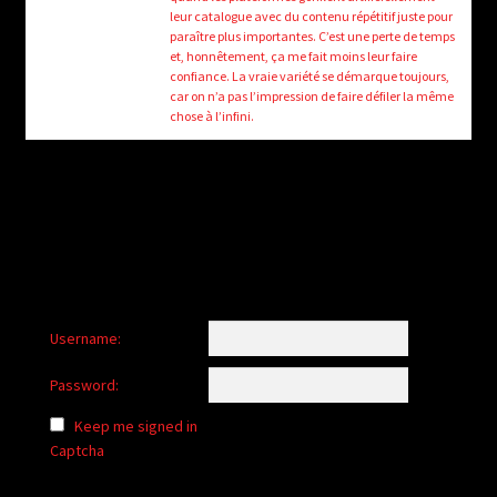
child
leur catalogue avec du contenu répétitif juste pour
menu
paraître plus importantes. C’est une perte de temps
Login/Create Account
et, honnêtement, ça me fait moins leur faire
confiance. La vraie variété se démarque toujours,
car on n’a pas l’impression de faire défiler la même
chose à l’infini.
Username:
Password:
Keep me signed in
Captcha