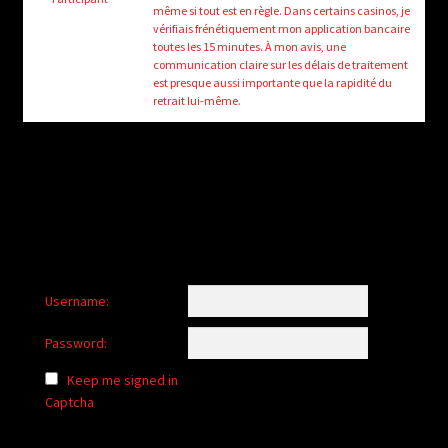
child
même si tout est en règle. Dans certains casinos, je
menu
vérifiais frénétiquement mon application bancaire
Login/Create Account
toutes les 15 minutes. À mon avis, une
communication claire sur les délais de traitement
est presque aussi importante que la rapidité du
retrait lui-même.
Username:
Password:
Keep me signed in
Captcha