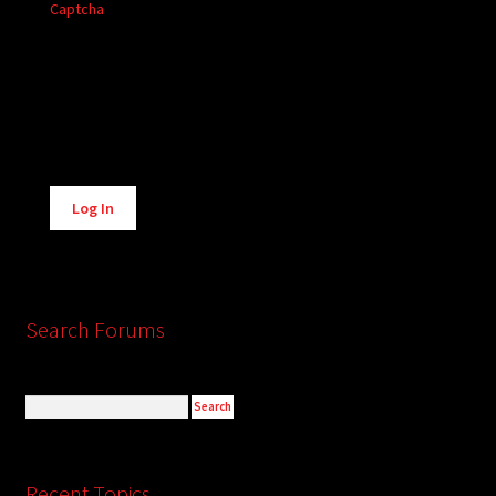
Captcha
Alternative:
Log In
Search Forums
Recent Topics