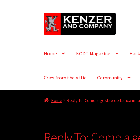
Skip
Skip
to
to
navigation
content
Home
KODT Magazine
Hack
Cries from the Attic
Community
Home
Reply To: Como a gestão de banca influ
Reply To: Como a g