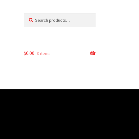
Search
Search
for:
$
0.00
0 items