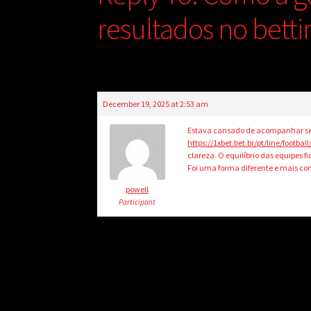
resultados no betti
December 19, 2025 at 2:53 am
Estava cansado de acompanhar semp
https://1xbet.bet.br/pt/line/footba
clareza. O equilíbrio das equipes 
Foi uma forma diferente e mais cons
powell
Participant