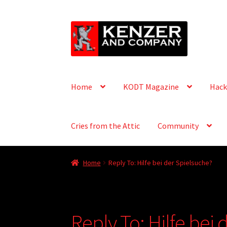
Skip
Skip
to
to
navigation
content
Home
KODT Magazine
Hack
Cries from the Attic
Community
Home
Reply To: Hilfe bei der Spielsuche?
Reply To: Hilfe bei