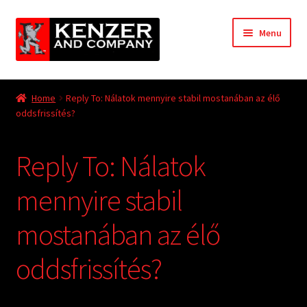
Skip
Skip
Menu
to
to
navigation
content
Expand
Home
child
Home
Reply To: Nálatok mennyire stabil mostanában az élő
menu
Expand
oddsfrissítés?
KODT Magazine
child
menu
Expand
HackMaster
Reply To: Nálatok
child
menu
Expand
Other Games
mennyire stabil
child
menu
Expand
mostanában az élő
Store
child
menu
oddsfrissítés?
Cries from the Attic
Expand
Community