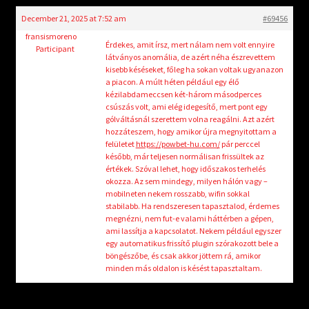
child
December 21, 2025 at 7:52 am
#69456
menu
Login/Create Account
fransismoreno
Érdekes, amit írsz, mert nálam nem volt ennyire
Participant
látványos anomália, de azért néha észrevettem
kisebb késéseket, főleg ha sokan voltak ugyanazon
a piacon. A múlt héten például egy élő
kézilabdameccsen két-három másodperces
csúszás volt, ami elég idegesítő, mert pont egy
gólváltásnál szerettem volna reagálni. Azt azért
hozzáteszem, hogy amikor újra megnyitottam a
felületet
https://powbet-hu.com/
pár perccel
később, már teljesen normálisan frissültek az
értékek. Szóval lehet, hogy időszakos terhelés
okozza. Az sem mindegy, milyen hálón vagy –
mobilneten nekem rosszabb, wifin sokkal
stabilabb. Ha rendszeresen tapasztalod, érdemes
megnézni, nem fut-e valami háttérben a gépen,
ami lassítja a kapcsolatot. Nekem például egyszer
egy automatikus frissítő plugin szórakozott bele a
böngészőbe, és csak akkor jöttem rá, amikor
minden más oldalon is késést tapasztaltam.