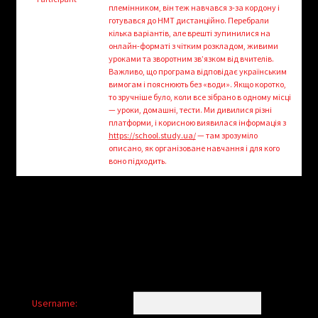
child
племінником, він теж навчався з-за кордону і
menu
готувався до НМТ дистанційно. Перебрали
Login/Create Account
кілька варіантів, але врешті зупинилися на
онлайн-форматі з чітким розкладом, живими
уроками та зворотним зв’язком від вчителів.
Важливо, що програма відповідає українським
вимогам і пояснюють без «води». Якщо коротко,
то зручніше було, коли все зібрано в одному місці
— уроки, домашні, тести. Ми дивилися різні
платформи, і корисною виявилася інформація з
https://school.study.ua/
— там зрозуміло
описано, як організоване навчання і для кого
воно підходить.
Username: