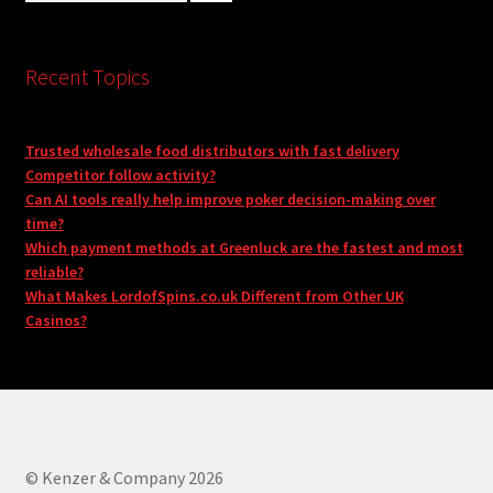
Recent Topics
Trusted wholesale food distributors with fast delivery
Competitor follow activity?
Can AI tools really help improve poker decision-making over
time?
Which payment methods at Greenluck are the fastest and most
reliable?
What Makes LordofSpins.co.uk Different from Other UK
Casinos?
© Kenzer & Company 2026