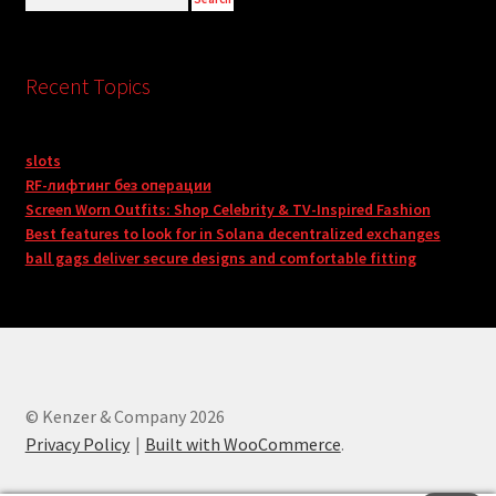
Recent Topics
slots
RF-лифтинг без операции
Screen Worn Outfits: Shop Celebrity & TV-Inspired Fashion
Best features to look for in Solana decentralized exchanges
ball gags deliver secure designs and comfortable fitting
© Kenzer & Company 2026
Privacy Policy
Built with WooCommerce
.