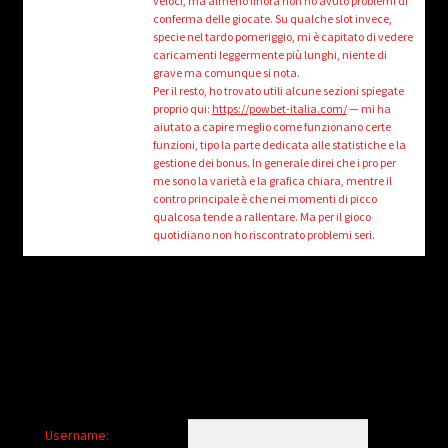
veloci, ma almeno finora non ho avuto problemi di
child
conferma delle giocate. Su qualche slot invece,
menu
Login/Create Account
specie nel tardo pomeriggio, mi è capitato di vedere
caricamenti leggermente più lunghi, niente di
grave ma comunque si nota.
Per il resto, ho trovato utili alcune sezioni spiegate
proprio qui:
https://powbet-italia.com/
— mi ha
aiutato a capire meglio come funzionano certe
funzioni, tipo la parte dedicata alle statistiche e la
gestione dei bonus. In generale direi che i pro per
me sono la varietà e la grafica chiara, mentre il
contro principale è che nei momenti di picco
qualcosa tende a rallentare. Ma per il gioco
quotidiano non ho riscontrato problemi seri.
Username: