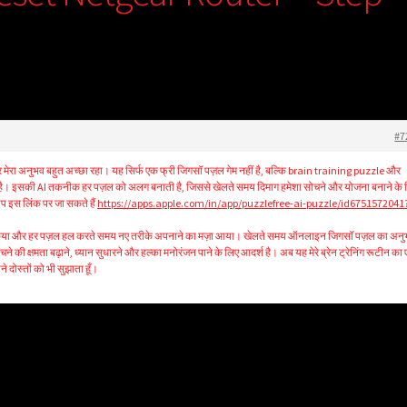
#7
या और मेरा अनुभव बहुत अच्छा रहा। यह सिर्फ एक फ्री जिगसॉ पज़ल गेम नहीं है, बल्कि brain training puzzle और
। इसकी AI तकनीक हर पज़ल को अलग बनाती है, जिससे खेलते समय दिमाग हमेशा सोचने और योजना बनाने के 
आप इस लिंक पर जा सकते हैं
https://apps.apple.com/in/app/puzzlefree-ai-puzzle/id6751572041
रू किया और हर पज़ल हल करते समय नए तरीके अपनाने का मज़ा आया। खेलते समय ऑनलाइन जिगसॉ पज़ल का अन
 की क्षमता बढ़ाने, ध्यान सुधारने और हल्का मनोरंजन पाने के लिए आदर्श है। अब यह मेरे ब्रेन ट्रेनिंग रूटीन का
 दोस्तों को भी सुझाता हूँ।