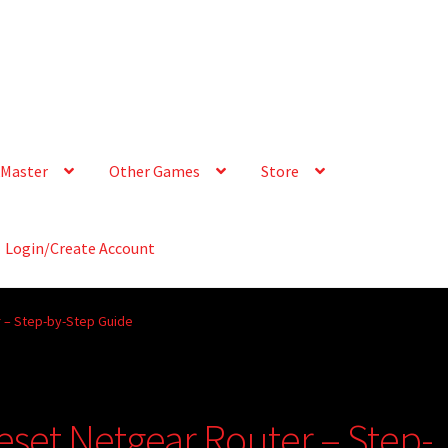
Master
Other Games
Store
Login/Create Account
 – Step-by-Step Guide
eset Netgear Router – Step-