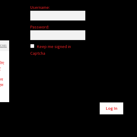
Username:
Password:
2281
Keep me signed in
Captcha
लिए
?
ुभव
 एक
Alternative:
Log In