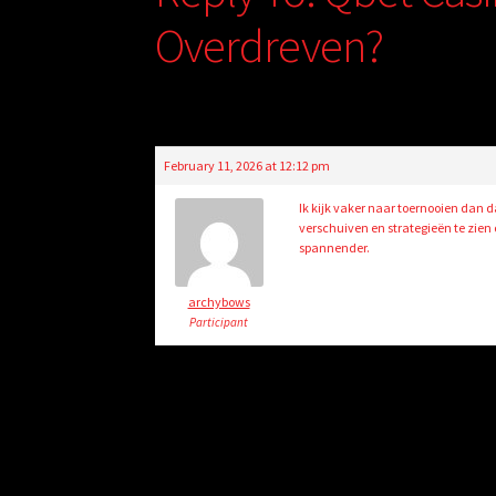
Overdreven?
February 11, 2026 at 12:12 pm
Ik kijk vaker naar toernooien dan da
verschuiven en strategieën te zien
spannender.
archybows
Participant