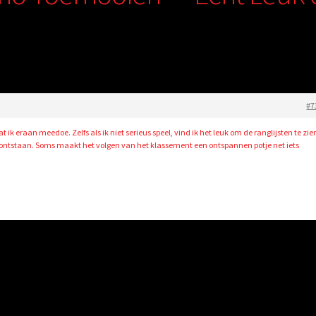
#7
t ik eraan meedoe. Zelfs als ik niet serieus speel, vind ik het leuk om de ranglijsten te zie
 ontstaan. Soms maakt het volgen van het klassement een ontspannen potje net iets