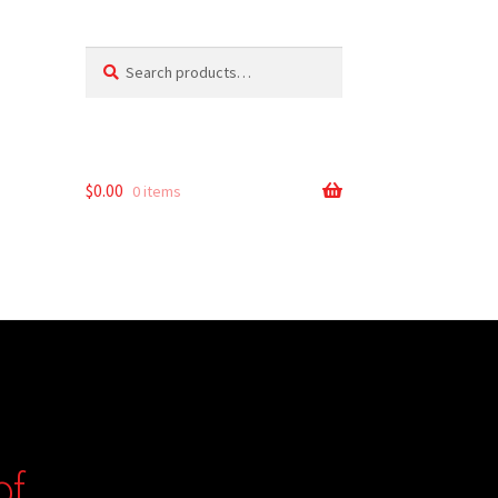
Search
Search
for:
$
0.00
0 items
of