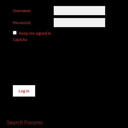
Username:
Password:
Keep me signed in
Captcha
Alternative:
Log In
Search Forums