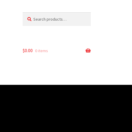
Search
Search
for:
$
0.00
0 items