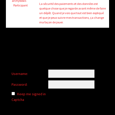
child
archybows
La sécurité des paiements et des données est
Participant
menu
quelque chose que je regarde avant même de faire
Login/Create Account
un dépôt. Quand je vois que tout est bien expliqué
et que je peux suivre mes transactions, ça change
ma façon de jouer.
Username:
Password:
Keep me signed in
Captcha