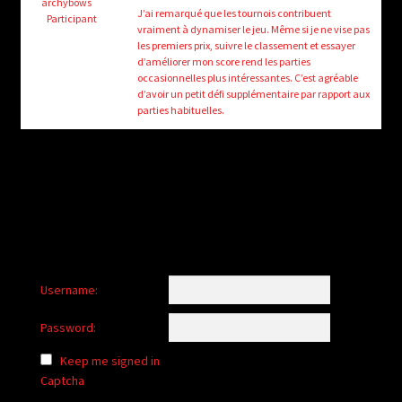
child
archybows
J’ai remarqué que les tournois contribuent
Participant
menu
vraiment à dynamiser le jeu. Même si je ne vise pas
Login/Create Account
les premiers prix, suivre le classement et essayer
d’améliorer mon score rend les parties
occasionnelles plus intéressantes. C’est agréable
d’avoir un petit défi supplémentaire par rapport aux
parties habituelles.
Username:
Password:
Keep me signed in
Captcha