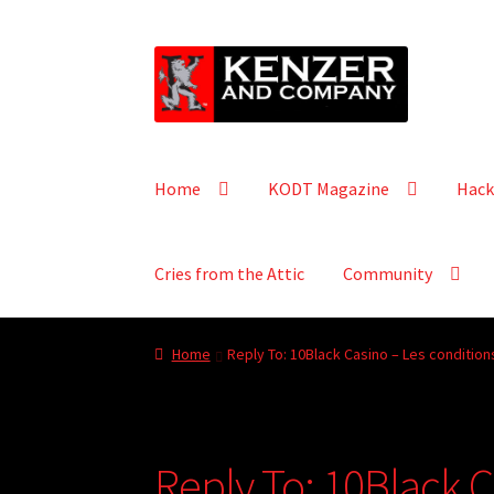
Skip
Skip
to
to
navigation
content
Home
KODT Magazine
Hack
Cries from the Attic
Community
Home
Reply To: 10Black Casino – Les condition
Reply To: 10Black C