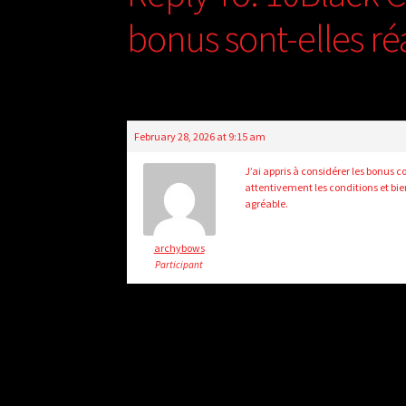
bonus sont-elles réa
February 28, 2026 at 9:15 am
J’ai appris à considérer les bonus
attentivement les conditions et bien
agréable.
archybows
Participant