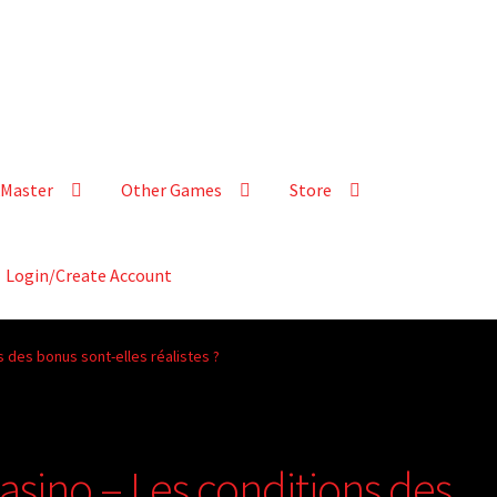
Master
Other Games
Store
Login/Create Account
s des bonus sont-elles réalistes ?
asino – Les conditions des