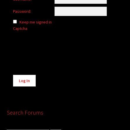
Password:
Keep me signed in
Captcha
Alternative:
Log In
Search Forums