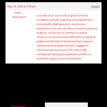
child
May 14, 2026 at 3:50 pm
#86808
menu
Login/Create Account
kosia
La scelta di un nuovo sito di giochi online è
Participant
un’opportunità per scoprire nuove esperienze e
funzionalità. Molti giocatori cercano una
piattaforma che non solo offra un’ampia selezione
di giochi, ma anche un’interfaccia utente
intuitiva, un servizio clienti efficiente e metodi di
pagamento flessibili. È fondamentale valutare
attentamente le proprie priorità e leggere le
recensioni per assicurarsi che il sito scelto
corrisponda alle proprie aspettative e offra un
ambiente di gioco sicuro e divertente.
Username: