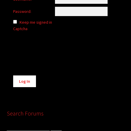
Password:
Keep me signed in
Captcha
Alternative:
Log In
Search Forums