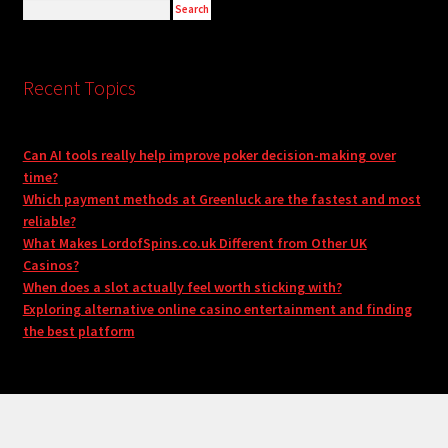
Recent Topics
Can AI tools really help improve poker decision-making over
time?
Which payment methods at Greenluck are the fastest and most
reliable?
What Makes LordofSpins.co.uk Different from Other UK
Casinos?
When does a slot actually feel worth sticking with?
Exploring alternative online casino entertainment and finding
the best platform