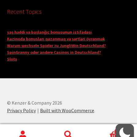
Recent Topics
yaş həddi və başlanğıc bonusunun istifadəsi
Kazinoda bonusları qazanmaq və şərtləri öyrənmək
Warum wechseln Spieler zu JungliWin Deutschland?
SpinGranny oder andere Casinos in Deutschland?
Slots
© Kenzer & Company 2026
Privacy Policy
Built with WooCommerce
.
0