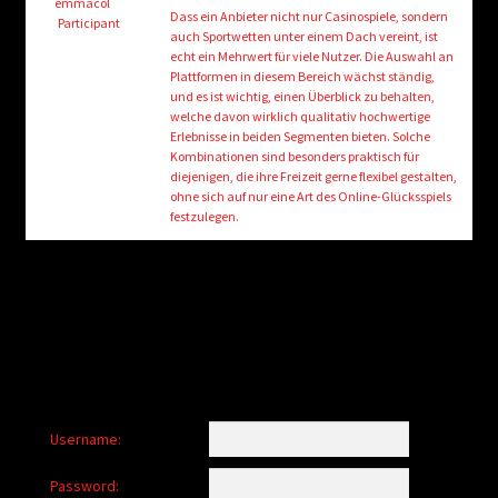
child
emmacol
Dass ein Anbieter nicht nur Casinospiele, sondern
Participant
menu
auch Sportwetten unter einem Dach vereint, ist
Login/Create Account
echt ein Mehrwert für viele Nutzer. Die Auswahl an
Plattformen in diesem Bereich wächst ständig,
und es ist wichtig, einen Überblick zu behalten,
welche davon wirklich qualitativ hochwertige
Erlebnisse in beiden Segmenten bieten. Solche
Kombinationen sind besonders praktisch für
diejenigen, die ihre Freizeit gerne flexibel gestalten,
ohne sich auf nur eine Art des Online-Glücksspiels
festzulegen.
Username:
Password: