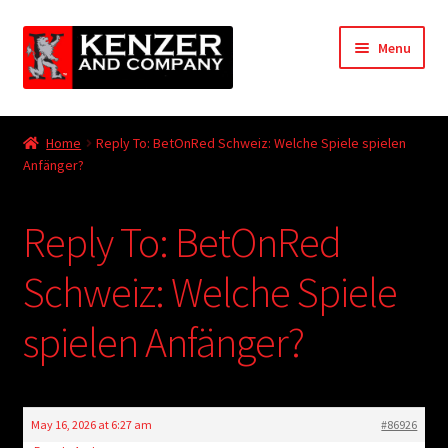
Skip
Skip
Menu
to
to
navigation
content
Expand
Home
child
Home
Reply To: BetOnRed Schweiz: Welche Spiele spielen
menu
Expand
Anfänger?
KODT Magazine
child
menu
Expand
HackMaster
Reply To: BetOnRed
child
menu
Expand
Other Games
Schweiz: Welche Spiele
child
menu
Expand
spielen Anfänger?
Store
child
menu
Cries from the Attic
May 16, 2026 at 6:27 am
#86926
Expand
Community