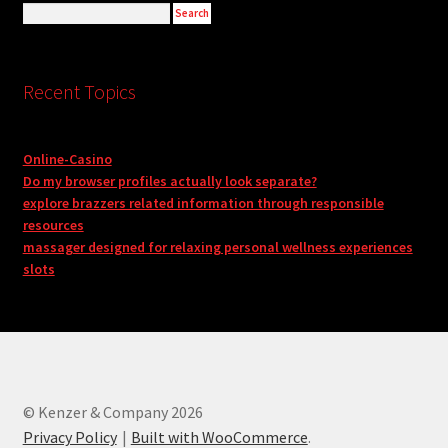
Recent Topics
Online-Casino
Do my browser profiles actually look separate?
explore brazzers related information through responsible
resources
massager designed for relaxing personal wellness experiences
slots
© Kenzer & Company 2026
Privacy Policy
Built with WooCommerce
.