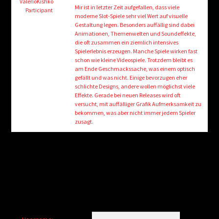
child
ValerioKishko
Mir ist in letzter Zeit aufgefallen, dass viele
Participant
menu
moderne Slot-Spiele sehr viel Wert auf visuelle
Login/Create Account
Gestaltung legen. Besonders auffällig sind dabei
Animationen, Themenwelten und Soundeffekte,
die oft zusammen ein ziemlich intensives
Spielerlebnis erzeugen. Manche Spiele wirken fast
schon wie kleine Videospiele. Trotzdem bleibt es
am Ende Geschmackssache, was einem optisch
gefällt und was nicht. Einige bevorzugen eher
schlichte Designs, andere wollen möglichst viele
Effekte. Gerade bei neuen Releases wird oft
versucht, mit auffälliger Grafik Aufmerksamkeit zu
bekommen, was aber nicht immer jedem Spieler
zusagt.