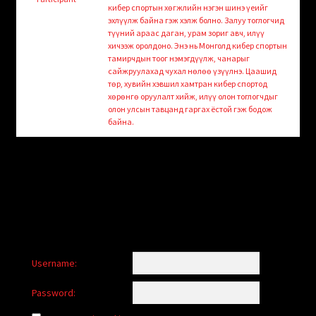
child
кибер спортын хөгжлийн нэгэн шинэ үеийг
menu
эхлүүлж байна гэж хэлж болно. Залуу тоглогчид
Login/Create Account
түүний араас даган, урам зориг авч, илүү
хичээж оролдоно. Энэ нь Монголд кибер спортын
тамирчдын тоог нэмэгдүүлж, чанарыг
сайжруулахад чухал нөлөө үзүүлнэ. Цаашид
төр, хувийн хэвшил хамтран кибер спортод
хөрөнгө оруулалт хийж, илүү олон тоглогчдыг
олон улсын тавцанд гаргах ёстой гэж бодож
байна.
Username:
Password: