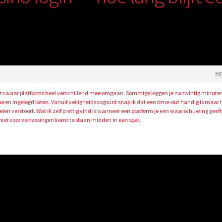
#8
s iets waar platforms heel verschillend mee omgaan. Sommige loggen je na twintig minute
 je uren ingelogd laten. Vanuit veiligheidsoogpunt snap ik dat een time-out handig is maar 
pelen verstoort. Wat ik zelf prettig vind is wanneer een platform je een waarschuwing geeft
 niet voor verrassingen komt te staan midden in een spel.