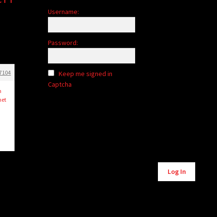
Username:
Password:
7104
Keep me signed in
Captcha
n
het
Alternative:
Log In