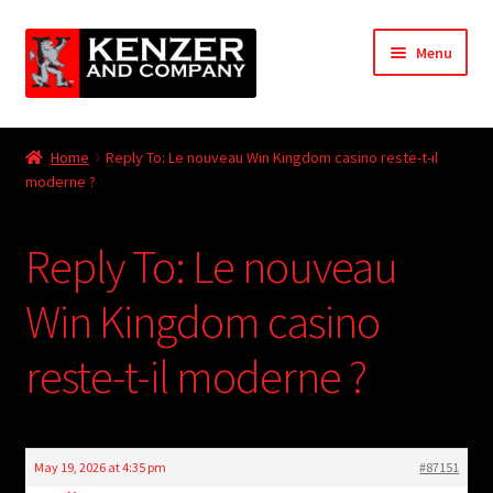
Skip
Skip
Menu
to
to
navigation
content
Expand
Home
child
Home
Reply To: Le nouveau Win Kingdom casino reste-t-il
menu
Expand
moderne ?
KODT Magazine
child
menu
Expand
HackMaster
Reply To: Le nouveau
child
menu
Expand
Other Games
Win Kingdom casino
child
menu
Expand
reste-t-il moderne ?
Store
child
menu
Cries from the Attic
May 19, 2026 at 4:35 pm
#87151
Expand
Community