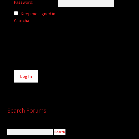
Password:
Keep me signed in
Captcha
Alternative:
Log In
Search Forums