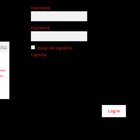
Username:
Password:
7412
Keep me signed in
Captcha
iele
en
Alternative:
Log In