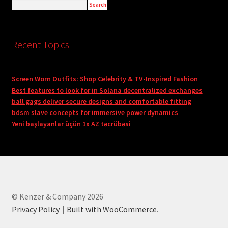
Recent Topics
Screen Worn Outfits: Shop Celebrity & TV-Inspired Fashion
Best features to look for in Solana decentralized exchanges
ball gags deliver secure designs and comfortable fitting
bdsm slave concepts for immersive power dynamics
Yeni başlayanlar üçün 1x AZ təcrübəsi
© Kenzer & Company 2026
Privacy Policy
Built with WooCommerce
.