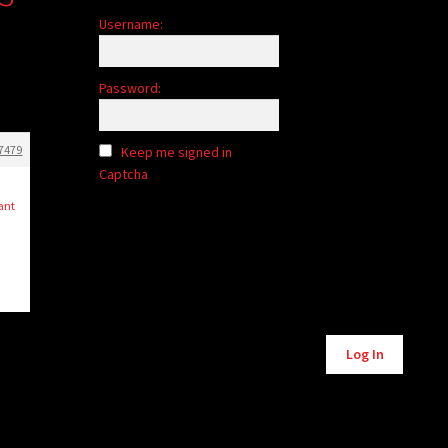
Username:
Password:
7479
Keep me signed in
Captcha
u
ant
Alternative:
Log In