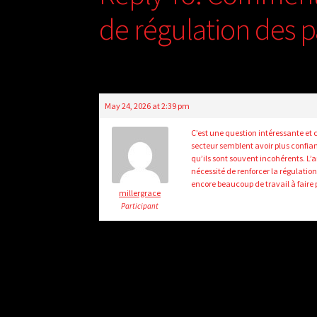
de régulation des pa
May 24, 2026 at 2:39 pm
C’est une question intéressante et c
secteur semblent avoir plus confia
qu’ils sont souvent incohérents. L
nécessité de renforcer la régulation
encore beaucoup de travail à faire 
millergrace
Participant