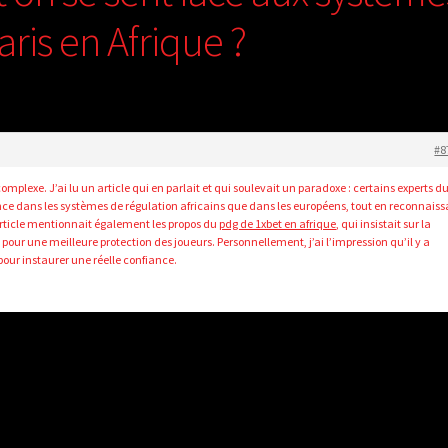
ris en Afrique ?
#8
omplexe. J’ai lu un article qui en parlait et qui soulevait un paradoxe : certains experts d
nce dans les systèmes de régulation africains que dans les européens, tout en reconnaiss
’article mentionnait également les propos du
pdg de 1xbet en afrique
, qui insistait sur la
 pour une meilleure protection des joueurs. Personnellement, j’ai l’impression qu’il y a
pour instaurer une réelle confiance.