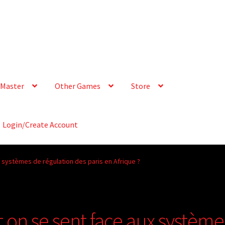
Master
Other Games
Store
Login/Create Account
 systèmes de régulation des paris en Afrique ?
on se sent face aux système