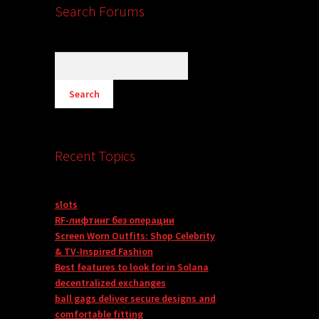
Search Forums
Recent Topics
slots
RF-лифтинг без операции
Screen Worn Outfits: Shop Celebrity
& TV-Inspired Fashion
Best features to look for in Solana
decentralized exchanges
ball gags deliver secure designs and
comfortable fitting