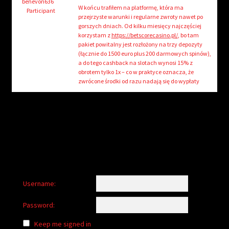
child
benevon636
W końcu trafiłem na platformę, która ma
Participant
menu
przejrzyste warunki i regularne zwroty nawet po
Login/Create Account
gorszych dniach. Od kilku miesięcy najczęściej
korzystam z
https://betscorecasino.pl/
, bo tam
pakiet powitalny jest rozłożony na trzy depozyty
(łącznie do 1500 euro plus 200 darmowych spinów),
a do tego cashback na slotach wynosi 15% z
obrotem tylko 1x – co w praktyce oznacza, że
zwrócone środki od razu nadają się do wypłaty
Username:
Password:
Keep me signed in