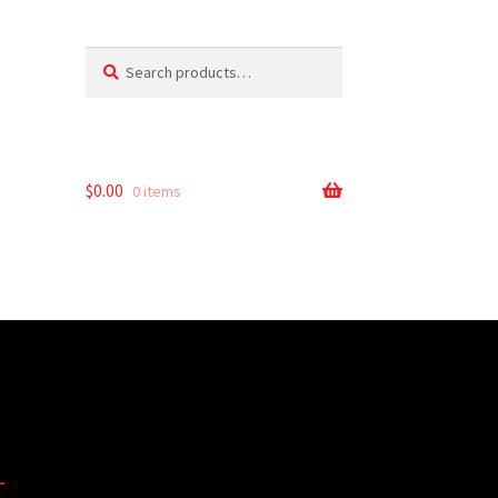
Search
Search
for:
$
0.00
0 items
t