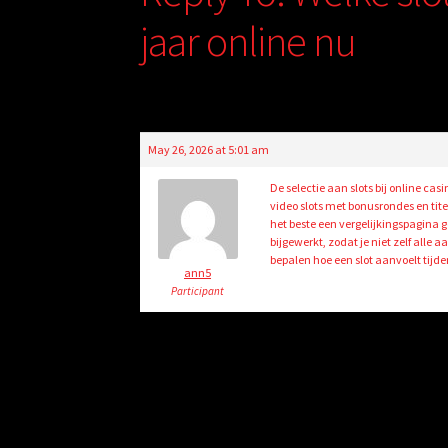
jaar online nu
May 26, 2026 at 5:01 am
De selectie aan slots bij online ca
video slots met bonusrondes en tit
het beste een vergelijkingspagina 
bijgewerkt, zodat je niet zelf alle 
bepalen hoe een slot aanvoelt tijde
ann5
Participant