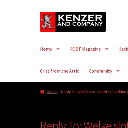
Skip
Skip
to
to
navigation
content
Home
KODT Magazine
Hack
Cries from the Attic
Community
Home
Reply To: Welke slots heeft Spinorhino c
Reply To: Welke slo