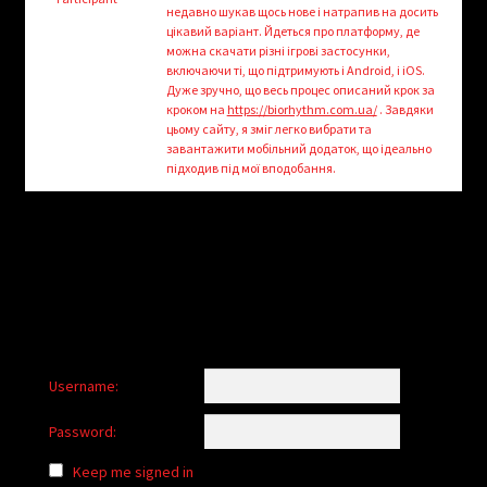
child
недавно шукав щось нове і натрапив на досить
menu
цікавий варіант. Йдеться про платформу, де
Login/Create Account
можна скачати різні ігрові застосунки,
включаючи ті, що підтримують і Android, і iOS.
Дуже зручно, що весь процес описаний крок за
кроком на
https://biorhythm.com.ua/
. Завдяки
цьому сайтy, я зміг легко вибрати та
завантажити мобільний додаток, що ідеально
підходив під мої вподобання.
Username:
Password:
Keep me signed in