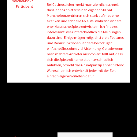
child
ValerioKishko
Bei Casinospielen merkt man ziemlich schnell,
Participant
menu
dass jeder Anbieter seinen eigenen Stil hat.
Login/Create Account
Manche konzentrieren sich stark auf moderne
Grafiken und schnelle Abläufe, während andere
eher klassische Spiele entwickeln. Ich finde es
interessant, wie unterschiedlich die Meinungen
dazu sind. Einige mögen möglichst viele Features
und Bonusfunktionen, andere bevorzugen
einfache Slots ohne viel Ablenkung. Gerade wenn
man mehrere Anbieter ausprobiert, fällt auf, dass
sich die Spiele oft komplett unterschiedlich
anfühlen, obwohl das Grundprinzip ähnlich bleibt.
Wahrscheinlich entwickelt jeder mit der Zeit
einfach eigene Vorlieben dafür.