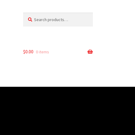
Search
Search
for:
$
0.00
0 items