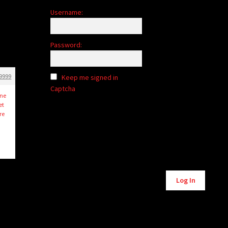
Username:
Password:
9999
Keep me signed in
Captcha
rne
et
re
Alternative:
Log In