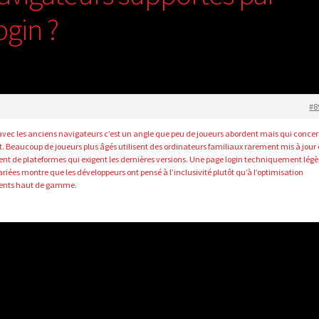
ogin ?
#8
é avec les anciens navigateurs c’est un angle que peu de joueurs abordent mais qui conce
t. Beaucoup de joueurs plus âgés utilisent des ordinateurs familiaux rarement mis à jour 
ent de plateformes qui exigent les dernières versions. Une page login techniquement légè
ariées montre que les développeurs ont pensé à l’inclusivité plutôt qu’à l’optimisation
écents haut de gamme.