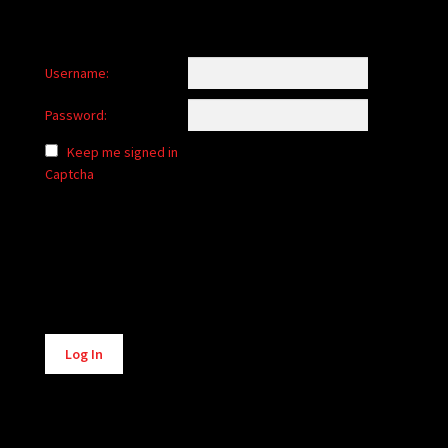
Username:
Password:
Keep me signed in
Captcha
Alternative:
Log In