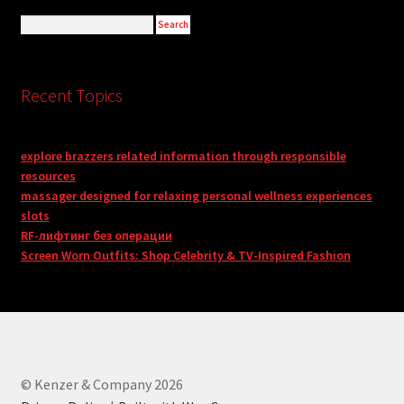
Recent Topics
explore brazzers related information through responsible
resources
massager designed for relaxing personal wellness experiences
slots
RF-лифтинг без операции
Screen Worn Outfits: Shop Celebrity & TV-Inspired Fashion
© Kenzer & Company 2026