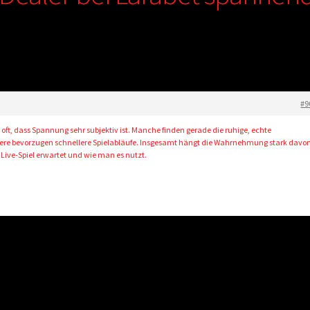
#9
oft, dass Spannung sehr subjektiv ist. Manche finden gerade die ruhige, echte
ere bevorzugen schnellere Spielabläufe. Insgesamt hängt die Wahrnehmung stark davo
Live-Spiel erwartet und wie man es nutzt.