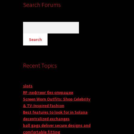
Search Forums
Recent Topics
slots
RF-лифтинг без операции
Screen Worn Outfits: Shop Celebrity
& TV-Inspired Fashion
Best features to look for in Solana
decentralized exchanges
ball gags deliver secure designs and
comfortable fitting