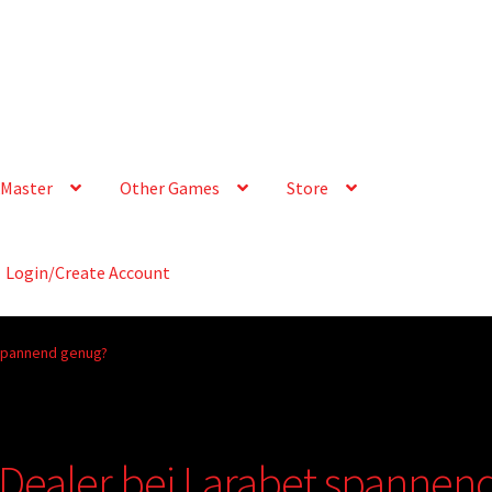
Master
Other Games
Store
Login/Create Account
 spannend genug?
e-Dealer bei Larabet spannen