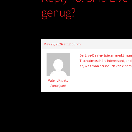
genug?
May 28, 2026 at 12:56 pm
Bei Live-Dealer-Spielen merkt man 
Tischatmosphäre interessant, and
ab, was man persönlich von einem 
ValerioKishko
Participant