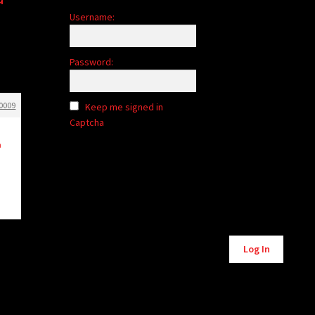
Username:
Password:
0009
Keep me signed in
Captcha
n
Alternative:
Log In