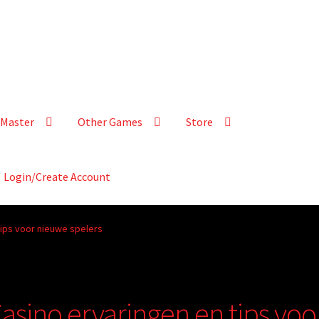
Master
Other Games
Store
Login/Create Account
tips voor nieuwe spelers
asino ervaringen en tips voo