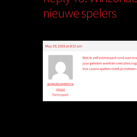
nieuwe spelers
May 29, 2026 at 8:32 am
Wat ik zelf interessant vind aan m
jaar geleden werkten veel sites nog
live casino spellen merk je meteen o
augustusxgerma
nicus
Participant