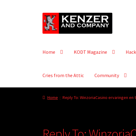
Skip
Skip
to
to
navigation
content
Home
KODT Magazine
Hack
Cries from the Attic
Community
Home
Reply To: WinzoriaCasino ervaringen en 
Reply To: WinzoriaC