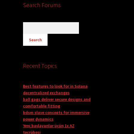
Search Forums
Recent Topics
Best features to look for in Solana
decentralized exchanges
ball gags deliver secure designs and
comfortable fitting
bdsm slave concepts for immersive
power dynamics
Yeni başlayanlar üçün 1x AZ
təcrübəsi