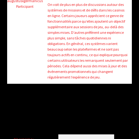
child
augustusxgermanicus
On voit de plus en plus de discussions autour des
Participant
menu
systèmes de missions et de défis dans les casinos
Login/Create Account
en ligne. Certains joueurs apprécient ce genre de
fonctionnalités parce qu’elles ajoutent un objectif
supplémentaire aux sessions de jeu, au-delà des
simples mises. D’autres préfèrent une expérience
plus simple, sans tâches quotidiennes ni
obligations. En général, ces systèmes varient
beaucoup selon les plateformes et ne sont pas
toujours actifs en continu, ce qui explique pourquoi
certains utilisateurs les remarquent seulement par
périodes. Cela dépend aussi des mises à jour et des
événements promotionnels qui changent
régulièrement l’expérience de jeu.