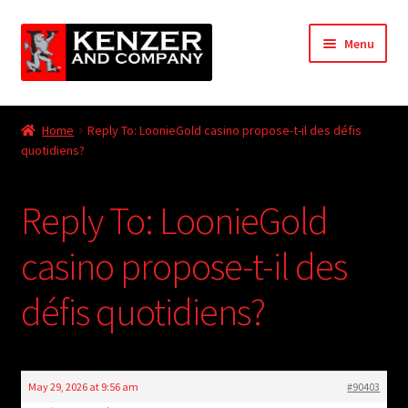
Skip
Skip
Menu
to
to
navigation
content
Expand
Home
child
Home
Reply To: LoonieGold casino propose-t-il des défis
menu
Expand
quotidiens?
KODT Magazine
child
menu
Expand
HackMaster
Reply To: LoonieGold
child
menu
Expand
Other Games
casino propose-t-il des
child
menu
Expand
défis quotidiens?
Store
child
menu
Cries from the Attic
May 29, 2026 at 9:56 am
#90403
Expand
Community