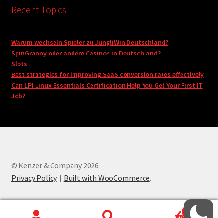
Recent Topics
Warum wechseln Spieler zu JungliWin Deutschland?
SpinGranny oder andere Casinos in Deutschland?
Slots
Best strategies for improving SaaS conversion rates effectively
Can LPI Linux Essentials Certification Help You Get Your First IT
Job?
© Kenzer & Company 2026
Privacy Policy
Built with WooCommerce
.
0