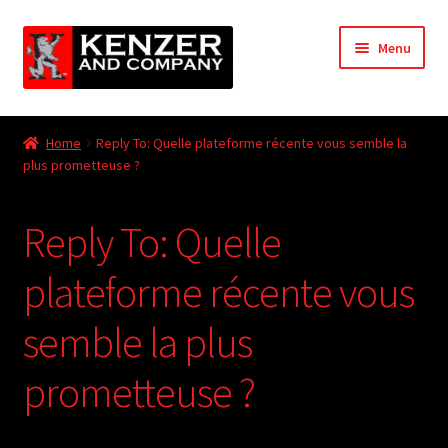
Skip
Skip
Menu
to
to
navigation
content
Expand
Home
child
Home
Reply To: Quelle plateforme récente vous semble la
menu
Expand
plus prometteuse ?
KODT Magazine
child
menu
Expand
HackMaster
Reply To: Quelle
child
menu
Expand
Other Games
plateforme récente vous
child
menu
Expand
semble la plus
Store
child
menu
prometteuse ?
Cries from the Attic
Expand
Community