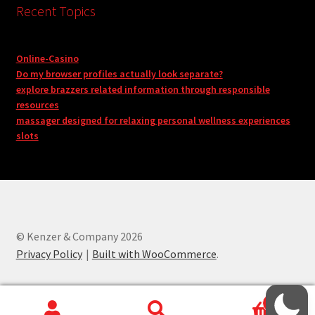
Recent Topics
Online-Casino
Do my browser profiles actually look separate?
explore brazzers related information through responsible
resources
massager designed for relaxing personal wellness experiences
slots
© Kenzer & Company 2026
Privacy Policy
Built with WooCommerce
.
0