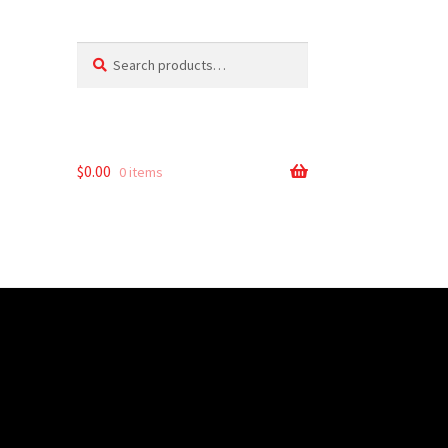
Search
Search
for:
$
0.00
0 items