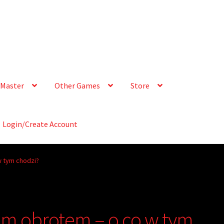
Master
Other Games
Store
Login/Create Account
w tym chodzi?
kim obrotem – o co w tym