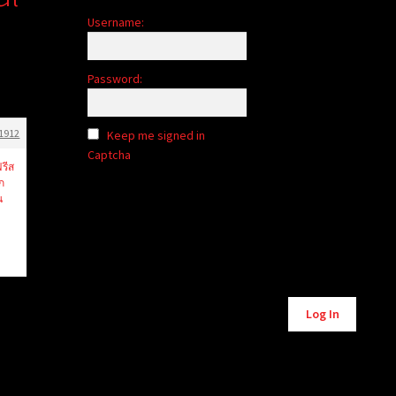
Username:
Password:
1912
Keep me signed in
Captcha
รีส
ก
น
Alternative:
Log In