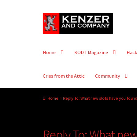
Skip
Skip
to
to
navigation
content
Home
KODT Magazine
Hack
Cries from the Attic
Community
Home
Reply To: What new slots have you found 
Reply To: What new 