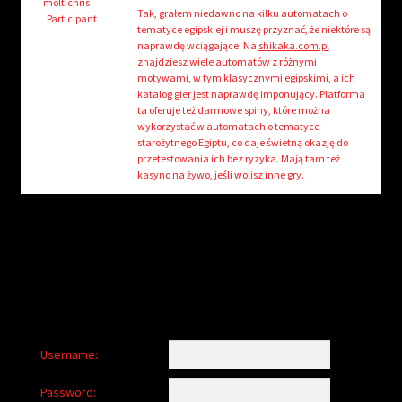
child
moltichris
Tak, grałem niedawno na kilku automatach o
Participant
menu
tematyce egipskiej i muszę przyznać, że niektóre są
Login/Create Account
naprawdę wciągające. Na
shikaka.com.pl
znajdziesz wiele automatów z różnymi
motywami, w tym klasycznymi egipskimi, a ich
katalog gier jest naprawdę imponujący. Platforma
ta oferuje też darmowe spiny, które można
wykorzystać w automatach o tematyce
starożytnego Egiptu, co daje świetną okazję do
przetestowania ich bez ryzyka. Mają tam też
kasyno na żywo, jeśli wolisz inne gry.
Username:
Password: