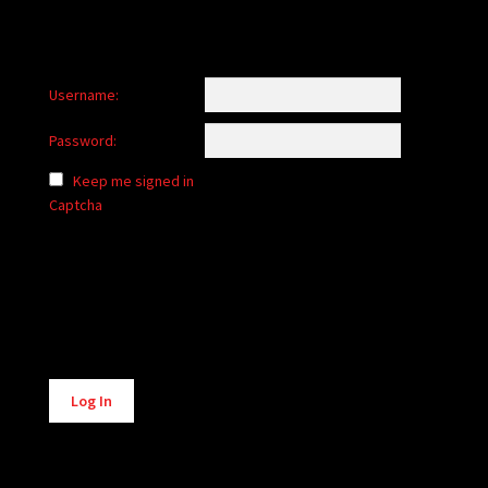
Username:
Password:
Keep me signed in
Captcha
Alternative:
Log In