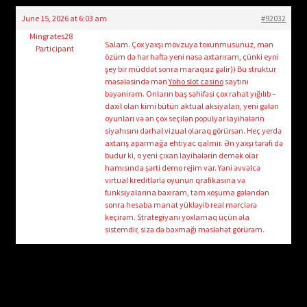
child
June 15, 2026 at 6:03 am
#92032
menu
Login/Create Account
Mingrates28
Salam. Çox yaxşı mövzuya toxunmusunuz, mən
Participant
özüm də hər həftə yeni nəsə axtarıram, çünki eyni
şey bir müddət sonra maraqsız gəlir)) Bu struktur
məsələsində mən
Yoho slot casino
saytını
bəyənirəm. Onların baş səhifəsi çox rahat yığılıb –
daxil olan kimi bütün aktual aksiyaları, yeni gələn
oyunları və ən çox seçilən populyar layihələrin
siyahısını dərhal vizual olaraq görürsən. Heç yerdə
axtarış aparmağa ehtiyac qalmır. Ən yaxşı tərəfi də
budur ki, o yeni çıxan layihələrin demək olar
hamısında şərti demo rejim var. Yəni əvvəlcə
virtual kreditlərlə oyunun qrafikasına və
funksiyalarına baxıram, tam xoşuma gələndən
sonra hesaba manat yükləyib real mərclərə
keçirəm. Strategiyanı yoxlamaq üçün əla
sistemdir, sizə də baxmağı məsləhət görürəm.