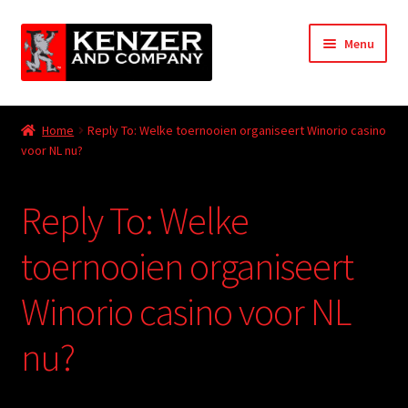
Skip
Skip
Menu
to
to
navigation
content
Expand
Home
child
Home
Reply To: Welke toernooien organiseert Winorio casino
menu
Expand
voor NL nu?
KODT Magazine
child
menu
Expand
HackMaster
Reply To: Welke
child
menu
Expand
Other Games
toernooien organiseert
child
menu
Expand
Winorio casino voor NL
Store
child
menu
nu?
Cries from the Attic
Expand
Community