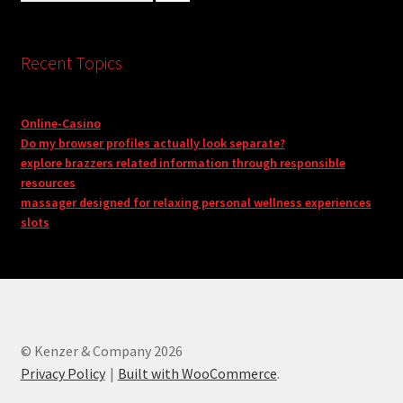
Recent Topics
Online-Casino
Do my browser profiles actually look separate?
explore brazzers related information through responsible
resources
massager designed for relaxing personal wellness experiences
slots
© Kenzer & Company 2026
Privacy Policy
Built with WooCommerce
.