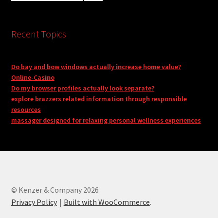
Recent Topics
Do bay and bow windows actually increase home value?
Online-Casino
Do my browser profiles actually look separate?
explore brazzers related information through responsible
resources
massager designed for relaxing personal wellness experiences
© Kenzer & Company 2026
Privacy Policy
Built with WooCommerce
.