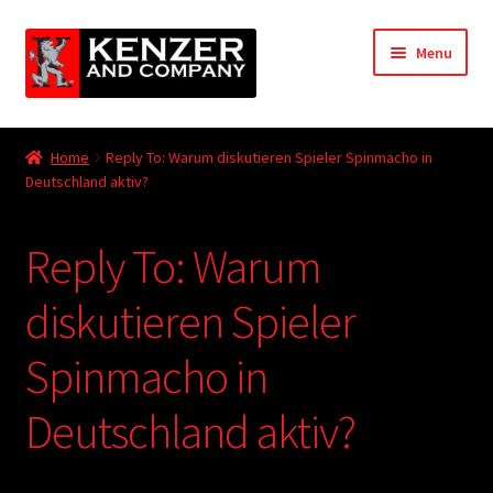
Skip
Skip
Menu
to
to
navigation
content
Expand
Home
child
Home
Reply To: Warum diskutieren Spieler Spinmacho in
menu
Expand
Deutschland aktiv?
KODT Magazine
child
menu
Expand
HackMaster
Reply To: Warum
child
menu
Expand
Other Games
diskutieren Spieler
child
menu
Expand
Spinmacho in
Store
child
menu
Deutschland aktiv?
Cries from the Attic
Expand
Community