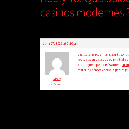
casinos modernes 
June 17, 2026 at 3:20 pm
Les slots les plus intéressants sont
rouleaux en cascade ou multiplicate
catalogues spécialisés aident
stro
tester les démos et privilégier les 
Maxx
Participant