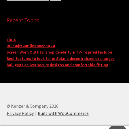
Recent Topics
slots
RF-лифтинг без операции
Screen Worn Outfits: Shop Celebrity & TV-Inspired Fashion
Best features to look for in Solana decentralized exchanges
ball gags deliver secure designs and comfortable fitting
© Kenzer & Company 2026
Privacy Policy
Built with WooCommerce
.