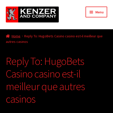
Skip
Skip
Menu
to
to
navigation
content
Expand
Home
child
Home
Reply To: HugoBets Casino casino est-il meilleur que
menu
Expand
autres casinos
KODT Magazine
child
menu
Expand
HackMaster
Reply To: HugoBets
child
menu
Expand
Other Games
Casino casino est-il
child
menu
Expand
meilleur que autres
Store
child
menu
casinos
Cries from the Attic
Expand
Community