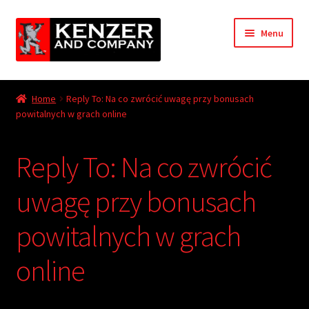
Skip
Skip
Menu
to
to
navigation
content
Expand
Home
child
Home
Reply To: Na co zwrócić uwagę przy bonusach
menu
Expand
powitalnych w grach online
KODT Magazine
child
menu
Expand
HackMaster
Reply To: Na co zwrócić
child
menu
Expand
Other Games
uwagę przy bonusach
child
menu
Expand
powitalnych w grach
Store
child
menu
online
Cries from the Attic
Expand
Community