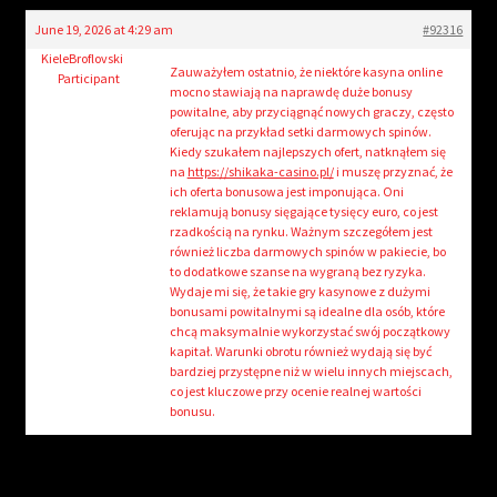
child
June 19, 2026 at 4:29 am
#92316
menu
Login/Create Account
KieleBroflovski
Zauważyłem ostatnio, że niektóre kasyna online
Participant
mocno stawiają na naprawdę duże bonusy
powitalne, aby przyciągnąć nowych graczy, często
oferując na przykład setki darmowych spinów.
Kiedy szukałem najlepszych ofert, natknąłem się
na
https://shikaka-casino.pl/
i muszę przyznać, że
ich oferta bonusowa jest imponująca. Oni
reklamują bonusy sięgające tysięcy euro, co jest
rzadkością na rynku. Ważnym szczegółem jest
również liczba darmowych spinów w pakiecie, bo
to dodatkowe szanse na wygraną bez ryzyka.
Wydaje mi się, że takie gry kasynowe z dużymi
bonusami powitalnymi są idealne dla osób, które
chcą maksymalnie wykorzystać swój początkowy
kapitał. Warunki obrotu również wydają się być
bardziej przystępne niż w wielu innych miejscach,
co jest kluczowe przy ocenie realnej wartości
bonusu.